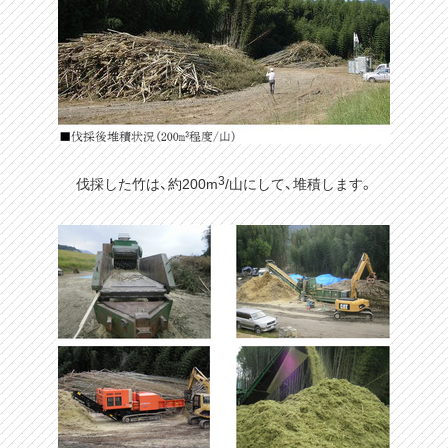
3
伐採した竹は、約200m
/山にして、堆積します。